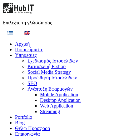
Επιλέξτε τη γλώσσα σας
Αρχική
Ποιοι είμαστε
Υπηρεσίες
Σχεδιασμός Ιστοσελίδων
Κατασκευή E-shop
Social Media Strategy
Προώθηση Ιστοσελίδων
SEO
Ανάπτυξη Εφαρμογών
Mobile Application
Desktop Application
Web Application
Streaming
Portfolio
Blog
Θέλω Προσφορά
Επικοινωνία