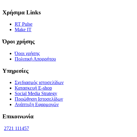
Χρήσιμα Links
RT Pulse
Make IT
Όροι χρήσης
Όροι χρήσης
Πολιτική Απορρήτου
Υπηρεσίες
Σχεδιασμός ιστοσελίδων
Κατασκευή E-shop
Social Media Strategy
Προώθηση Ιστοσελίδων
Ανάπτυξη Εφαρμογών
Επικοινωνία
2721 111457