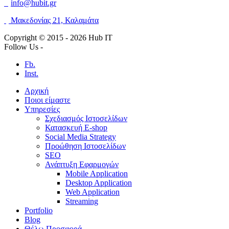
info@hubit.gr
Μακεδονίας 21, Καλαμάτα
Copyright © 2015 -
2026 Hub IT
Follow Us -
Fb.
Inst.
Αρχική
Ποιοι είμαστε
Υπηρεσίες
Σχεδιασμός Ιστοσελίδων
Κατασκευή E-shop
Social Media Strategy
Προώθηση Ιστοσελίδων
SEO
Ανάπτυξη Εφαρμογών
Mobile Application
Desktop Application
Web Application
Streaming
Portfolio
Blog
Θέλω Προσφορά