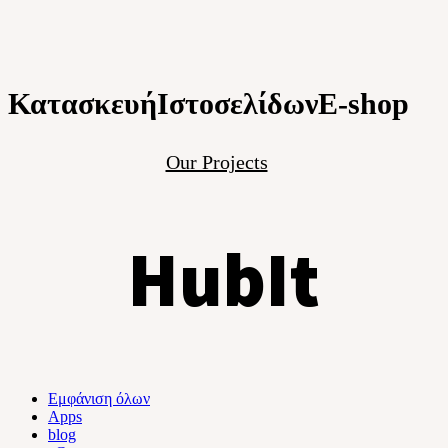
Κατασκευή
Ιστοσελίδων
E-shop
Our Projects
H
u
b
I
t
Εμφάνιση όλων
Apps
blog