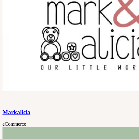
Markalicia
eCommerce