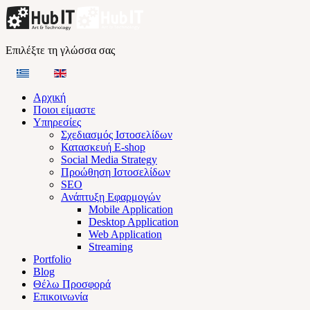
Επιλέξτε τη γλώσσα σας
Αρχική
Ποιοι είμαστε
Υπηρεσίες
Σχεδιασμός Ιστοσελίδων
Κατασκευή E-shop
Social Media Strategy
Προώθηση Ιστοσελίδων
SEO
Ανάπτυξη Εφαρμογών
Mobile Application
Desktop Application
Web Application
Streaming
Portfolio
Blog
Θέλω Προσφορά
Επικοινωνία