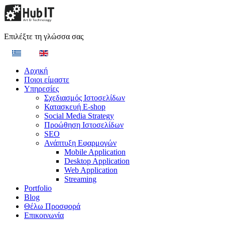
Επιλέξτε τη γλώσσα σας
Αρχική
Ποιοι είμαστε
Υπηρεσίες
Σχεδιασμός Ιστοσελίδων
Κατασκευή E-shop
Social Media Strategy
Προώθηση Ιστοσελίδων
SEO
Ανάπτυξη Εφαρμογών
Mobile Application
Desktop Application
Web Application
Streaming
Portfolio
Blog
Θέλω Προσφορά
Επικοινωνία