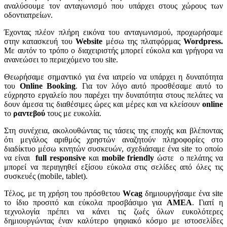
αναλύσουμε τον ανταγωνισμό που υπάρχει στους χώρους των
οδοντιατρείων.
Έχοντας πλέον πλήρη εικόνα του ανταγωνισμού, προχωρήσαμε
στην κατασκευή του
Website
μέσω της πλατφόρμας
Wordpress.
Με αυτόν το τρόπο ο διαχειριστής μπορεί εύκολα και γρήγορα να
ανανεώσει το περιεχόμενο του site.
Θεωρήσαμε σημαντικό για ένα ιατρείο να υπάρχει η δυνατότητα
του
Online Booking
. Για τον λόγο αυτό προσθέσαμε αυτό το
εύχρηστο εργαλείο που παρέχει την δυνατότητα στους πελάτες να
δουν άμεσα τις διαθέσιμες ώρες και μέρες και να κλείσουν
online
το
ραντεβού
τους με ευκολία.
Στη συνέχεια, ακολουθώντας τις τάσεις της εποχής και βλέποντας
ότι μεγάλος αριθμός χρηστών αναζητούν πληροφορίες στο
διαδίκτυο μέσω κινητών συσκευών, σχεδιάσαμε ένα site το οποίο
να είναι
full responsive
και
mobile friendly
ώστε ο πελάτης να
μπορεί να περιηγηθεί εξίσου εύκολα στις σελίδες από όλες τις
συσκευές (mobile, tablet).
Τέλος, με τη χρήση του πρόσθετου
Wcag
δημιουργήσαμε ένα site
το ίδιο προσιτό και εύκολα προσβάσιμο για
ΑΜΕΑ
. Γιατί η
τεχνολογία πρέπει να κάνει τις ζωές όλων ευκολότερες
δημιουργώντας έναν καλύτερο ψηφιακό κόσμο με ιστοσελίδες