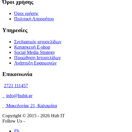
Όροι χρήσης
Όροι χρήσης
Πολιτική Απορρήτου
Υπηρεσίες
Σχεδιασμός ιστοσελίδων
Κατασκευή E-shop
Social Media Strategy
Προώθηση Ιστοσελίδων
Ανάπτυξη Εφαρμογών
Επικοινωνία
2721 111457
info@hubit.gr
Μακεδονίας 21, Καλαμάτα
Copyright © 2015 -
2026 Hub IT
Follow Us -
Fb.