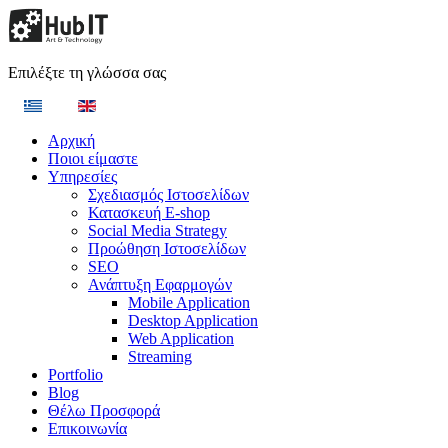
Επιλέξτε τη γλώσσα σας
Αρχική
Ποιοι είμαστε
Υπηρεσίες
Σχεδιασμός Ιστοσελίδων
Κατασκευή E-shop
Social Media Strategy
Προώθηση Ιστοσελίδων
SEO
Ανάπτυξη Εφαρμογών
Mobile Application
Desktop Application
Web Application
Streaming
Portfolio
Blog
Θέλω Προσφορά
Επικοινωνία