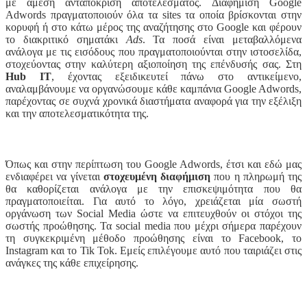
με άμεση ανταπόκριση αποτελέσματος. Διαφήμιση Google
Adwords πραγματοποιούν όλα τα sites τα οποία βρίσκονται στην
κορυφή ή στο κάτω μέρος της αναζήτησης στο Google και φέρουν
το διακριτικό σηματάκι
Ads
. Τα ποσά είναι μεταβαλλόμενα
ανάλογα με τις εισόδους που
πραγματοποιούνται στην ιστοσελίδα,
στοχεύοντας στην καλύτερη
αξιοποίηση της επένδυσής σας.
Στη
Hub IT
, έχοντας εξειδικευτεί πάνω στο αντικείμενο,
αναλαμβάνουμε να οργανώσουμε κάθε καμπάνια Google Adwords,
παρέχοντας σε συχνά χρονικά διαστήματα αναφορά για την εξέλιξη
και την αποτελεσματικότητα της.
Όπως και στην περίπτωση του Google Adwords, έτσι και εδώ μας
ενδιαφέρει να γίνεται
στοχευμένη διαφήμιση
που η πληρωμή της
θα καθορίζεται ανάλογα με την επισκεψιμότητα που θα
πραγματοποιείται. Για αυτό το λόγο, χρειάζεται μία σωστή
οργάνωση των Social Media ώστε να επιτευχθούν οι στόχοι της
σωστής προώθησης. Τα social media που μέχρι σήμερα παρέχουν
τη συγκεκριμένη μέθοδο προώθησης είναι το Facebook, το
Instagram και το Tik Tok. Εμείς επιλέγουμε αυτό που ταιριάζει στις
ανάγκες της κάθε επιχείρησης.