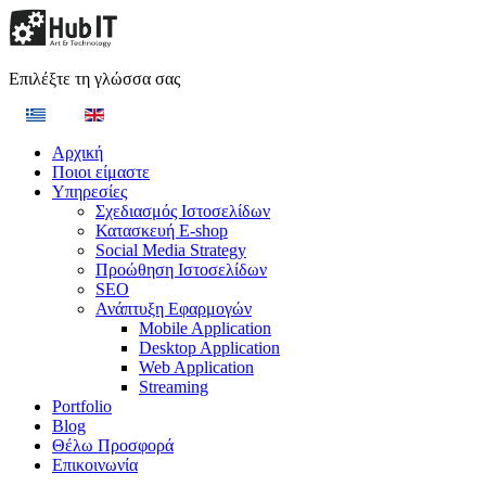
Επιλέξτε τη γλώσσα σας
Αρχική
Ποιοι είμαστε
Υπηρεσίες
Σχεδιασμός Ιστοσελίδων
Κατασκευή E-shop
Social Media Strategy
Προώθηση Ιστοσελίδων
SEO
Ανάπτυξη Εφαρμογών
Mobile Application
Desktop Application
Web Application
Streaming
Portfolio
Blog
Θέλω Προσφορά
Επικοινωνία