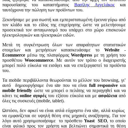
παρουσίασης του καταστήματος
Βασίλης Αγγελάκος
και
ταυτόχρονα την πώληση των προϊόντων του.
Ξεκινήσαμε με μια σωστή και εμπεριστατωμένη έρευνα γύρω από
τον κλάδο και το είδος της επιχείρησης ώστε να μελετήσουμε
προσεκτικά τον ανταγωνισμό που υπάρχει στο χώρο επισκευών
ηλεκτρολογικών και ηλεκτρικών ειδών.
Μετά τη συγκέντρωση όλων των απαραίτητων στατιστικών
στοιχείων και μετρήσεων κατασκευάσαμε το
Website -
Ecommerce
μέσω της πλατφόρμας
Wordpress
με τη χρήση του
προσθέτου
Woocommerce
. Με αυτόν τον τρόπο ο διαχειριστής
μπορεί πολύ εύκολα να εισάγει και να επεξεργαστεί τα προϊόντα
του.
Τα
mobile
περιβάλλοντα θεωρούνται το μέλλον του
browsing
, γι’
αυτό δημιουργήσαμε ένα site που να είναι
full responsive
και
mobile friendly
ώστε να μπορεί ο πελάτης να περιηγηθεί και να
κάνει τις
online αγορές
του εξίσου εύκολα και με
ασφάλεια
από
όλες τις συσκευές (mobile, tablet).
Ωστόσο, δεν αρκεί να είναι απλά εύχρηστο ένα site, αλλά κυρίως
να εμφανίζεται σε υψηλή θέση στις μηχανές αναζήτησης. Για τον
λόγο αυτό χρησιμοποιήσαμε το πρόσθετο
Yoast SEO
, το οποίο
είναι φιλικό προς τον χρήστη και βελτιώνει σημαντικά τη θέση