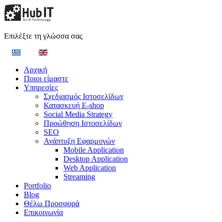
Επιλέξτε τη γλώσσα σας
Αρχική
Ποιοι είμαστε
Υπηρεσίες
Σχεδιασμός Ιστοσελίδων
Κατασκευή E-shop
Social Media Strategy
Προώθηση Ιστοσελίδων
SEO
Ανάπτυξη Εφαρμογών
Mobile Application
Desktop Application
Web Application
Streaming
Portfolio
Blog
Θέλω Προσφορά
Επικοινωνία