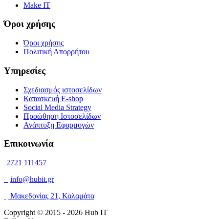
Make IT
Όροι χρήσης
Όροι χρήσης
Πολιτική Απορρήτου
Υπηρεσίες
Σχεδιασμός ιστοσελίδων
Κατασκευή E-shop
Social Media Strategy
Προώθηση Ιστοσελίδων
Ανάπτυξη Εφαρμογών
Επικοινωνία
2721 111457
info@hubit.gr
Μακεδονίας 21, Καλαμάτα
Copyright © 2015 -
2026 Hub IT