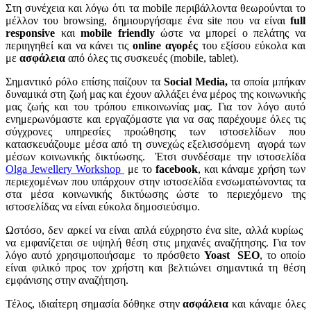
Στη συνέχεια και λόγω ότι τα
mobile
περιβάλλοντα θεωρούνται το
μέλλον του
browsing
, δημιουργήσαμε ένα site που να είναι
full
responsive
και
mobile friendly
ώστε να μπορεί ο πελάτης να
περιηγηθεί και να κάνει τις
online αγορές
του εξίσου εύκολα και
με
ασφάλεια
από όλες τις συσκευές (mobile, tablet).
Σημαντικό ρόλο επίσης παίζουν τα
Social Media,
τα οποία μπήκαν
δυναμικά στη ζωή μας και έχουν αλλάξει ένα μέρος της κοινωνικής
μας ζωής και του τρόπου επικοινωνίας μας. Για τον λόγο αυτό
ενημερωνόμαστε και εργαζόμαστε για να σας παρέχουμε όλες τις
σύγχρονες υπηρεσίες προώθησης των ιστοσελίδων που
κατασκευάζουμε μέσα από τη συνεχώς εξελισσόμενη αγορά των
μέσων κοινωνικής δικτύωσης. Έτσι συνδέσαμε την ιστοσελίδα
Olga Jewellery Workshop
με το
facebook
, και κάναμε χρήση των
περιεχομένων που υπάρχουν στην ιστοσελίδα ενσωματώνοντας τα
στα μέσα κοινωνικής δικτύωσης ώστε το περιεχόμενο της
ιστοσελίδας να είναι εύκολα δημοσιεύσιμο.
Ωστόσο, δεν αρκεί να είναι απλά εύχρηστο ένα site, αλλά κυρίως
να εμφανίζεται σε υψηλή θέση στις μηχανές αναζήτησης. Για τον
λόγο αυτό χρησιμοποιήσαμε το πρόσθετο
Yoast SEO
, το οποίο
είναι φιλικό προς τον χρήστη και βελτιώνει σημαντικά τη θέση
εμφάνισης στην αναζήτηση.
Τέλος, ιδιαίτερη σημασία δόθηκε στην
ασφάλεια
και κάναμε όλες