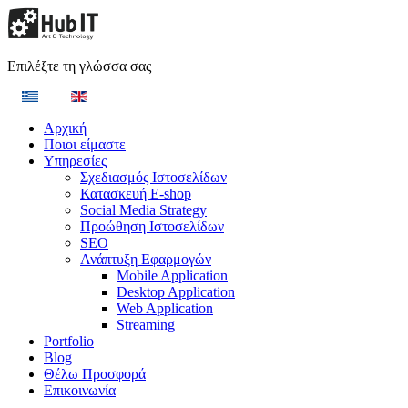
Επιλέξτε τη γλώσσα σας
Αρχική
Ποιοι είμαστε
Υπηρεσίες
Σχεδιασμός Ιστοσελίδων
Κατασκευή E-shop
Social Media Strategy
Προώθηση Ιστοσελίδων
SEO
Ανάπτυξη Εφαρμογών
Mobile Application
Desktop Application
Web Application
Streaming
Portfolio
Blog
Θέλω Προσφορά
Επικοινωνία