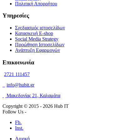
Πολιτική Απορρήτου
Υπηρεσίες
Σχεδιασμός ιστοσελίδων
Κατασκευή E-shop
Social Media Strategy
Προώθηση Ιστοσελίδων
Ανάπτυξη Εφαρμογών
Επικοινωνία
2721 111457
info@hubit.gr
Μακεδονίας 21, Καλαμάτα
Copyright © 2015 -
2026 Hub IT
Follow Us -
Fb.
Inst.
Αρχική