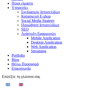
Ποιοι είμαστε
Υπηρεσίες
Σχεδιασμός Ιστοσελίδων
Κατασκευή E-shop
Social Media Strategy
Προώθηση Ιστοσελίδων
SEO
Ανάπτυξη Εφαρμογών
Mobile Application
Desktop Application
Web Application
Streaming
Portfolio
Blog
Θέλω Προσφορά
Επικοινωνία
Επιλέξτε τη γλώσσα σας