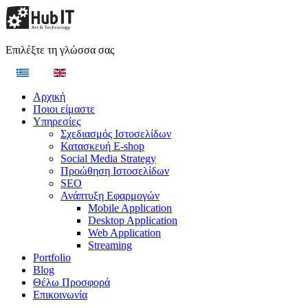
Επιλέξτε τη γλώσσα σας
Αρχική
Ποιοι είμαστε
Υπηρεσίες
Σχεδιασμός Ιστοσελίδων
Κατασκευή E-shop
Social Media Strategy
Προώθηση Ιστοσελίδων
SEO
Ανάπτυξη Εφαρμογών
Mobile Application
Desktop Application
Web Application
Streaming
Portfolio
Blog
Θέλω Προσφορά
Επικοινωνία