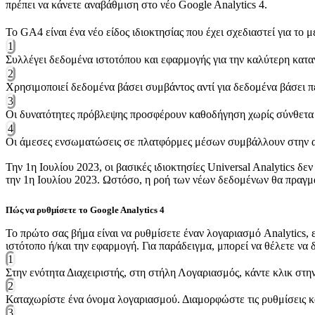
πρέπει να κάνετε αναβάθμιση στο νέο Google Analytics 4.
Το GA4 είναι ένα νέο είδος ιδιοκτησίας που έχει σχεδιαστεί για το
1
Συλλέγει δεδομένα ιστοτόπου και εφαρμογής για την καλύτερη κατα
2
Χρησιμοποιεί δεδομένα βάσει συμβάντος αντί για δεδομένα βάσει 
3
Οι δυνατότητες πρόβλεψης προσφέρουν καθοδήγηση χωρίς σύνθετα
4
Οι άμεσες ενσωματώσεις σε πλατφόρμες μέσων συμβάλλουν στην αύ
Την 1η Ιουλίου 2023, οι βασικές ιδιοκτησίες Universal Analytics δ
την 1η Ιουλίου 2023. Ωστόσο, η ροή των νέων δεδομένων θα πραγματ
Πώς να ρυθμίσετε το Google Analytics 4
Το πρώτο σας βήμα είναι να ρυθμίσετε έναν λογαριασμό Analytics, ε
ιστότοπο ή/και την εφαρμογή. Για παράδειγμα, μπορεί να θέλετε να
1
Στην ενότητα Διαχειριστής, στη στήλη Λογαριασμός, κάντε κλικ στη
2
Καταχωρίστε ένα όνομα λογαριασμού. Διαμορφώστε τις ρυθμίσεις κο
3