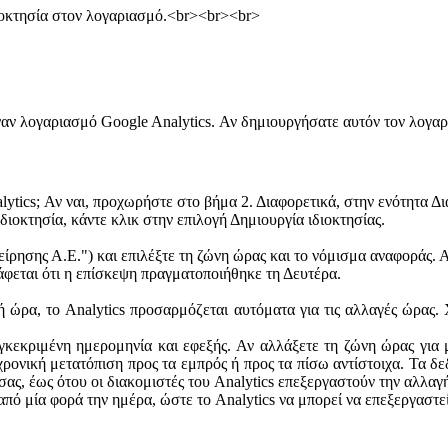
διοκτησία στον λογαριασμό.<br><br><br>
ναν λογαριασμό Google Analytics. Αν δημιουργήσατε αυτόν τον λογαρ
tics; Αν ναι, προχωρήστε στο βήμα 2. Διαφορετικά, στην ενότητα Δι
διοκτησία, κάντε κλικ στην επιλογή Δημιουργία ιδιοκτησίας.
είρησης Α.Ε.") και επιλέξτε τη ζώνη ώρας και το νόμισμα αναφοράς. Α
άφεται ότι η επίσκεψη πραγματοποιήθηκε τη Δευτέρα.
ή ώρα, το Analytics προσαρμόζεται αυτόματα για τις αλλαγές ώρας.
κεκριμένη ημερομηνία και εφεξής. Αν αλλάξετε τη ζώνη ώρας για μ
 χρονική μετατόπιση προς τα εμπρός ή προς τα πίσω αντίστοιχα. Τα 
ας, έως ότου οι διακομιστές του Analytics επεξεργαστούν την αλλαγ
από μία φορά την ημέρα, ώστε το Analytics να μπορεί να επεξεργαστε